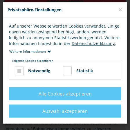
×
Privatsphäre-Einstellungen
Mo-Fr 14-20 Uhr
Gebührenfrei
Auf unserer Webseite werden Cookies verwendet. Einige
davon werden zwingend benötigt, andere werden
WO GIBT'S HILFE?
lediglich zu anonymen Statistikzwecken genutzt. Weitere
Informationen findest du in der
Datenschutzerklärung
.
DRINGEND HILFE GESUCHT?
Weitere Informationen
Du hast ein Problem und brauchst Hilfe? Du bist Dir nicht
Folgende Cookies akzeptieren
sicher, ob Du besser bei der Polizei oder einer
Hilfsorganisation anrufen sollst? Scroll Dich hier mal durch,
Notwendig
Statistik
da findest Du garantiert die richtigen Ansprechpartner!
MEHR
Alle Cookies akzeptieren
VERKEHR
BETRETEN VON BAHNGLEISEN
Auswahl akzeptieren
Leider kommt es trotz Hinweisschildern und gesetzlichen
Vorgaben auf Bahngleisen immer wieder zu schweren