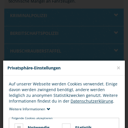
technische Mängel an Fahrzeugen.
KRIMINALPOLIZEI
BEREITSCHAFTSPOLIZEI
HUBSCHRAUBERSTAFFEL
×
Privatsphäre-Einstellungen
HUNDE- UND REITERSTAFFEL
Auf unserer Webseite werden Cookies verwendet. Einige
BUNDESPOLIZEI
davon werden zwingend benötigt, andere werden
lediglich zu anonymen Statistikzwecken genutzt. Weitere
Informationen findest du in der
Datenschutzerklärung
.
BUNDESKRIMINALAMT
Weitere Informationen
Folgende Cookies akzeptieren
INTERNATIONALE ZUSAMMENARBEIT
Notwendig
Statistik