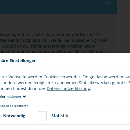
derweitig Hilfe braucht: Wann immer der Notruf 110
tes der Schutzpolizei zur Stelle. Sie müssen ein großes
en, Geduld und Einfühlungsvermögen haben. Denn
lichen Situationen bestehen zu können. Ob zu Fuß, per
e oder Freibadwetter: Die Beamten des Streifendienstes
häre-Einstellungen
r für deine Sicherheit die Augen offen.
 Verkehrsüberwachung und -kontrollen. Sie sind
erer Webseite werden Cookies verwendet. Einige davon werden z
Verkehrssicherheit zu gewährleisten. Bei
t, andere werden lediglich zu anonymen Statistikzwecken genutzt.
zu schnelles Fahren, Alkohol und Drogen am Steuer sowie
tionen findest du in der
Datenschutzerklärung
.
nformationen
 Cookies akzeptieren
Notwendig
Statistik