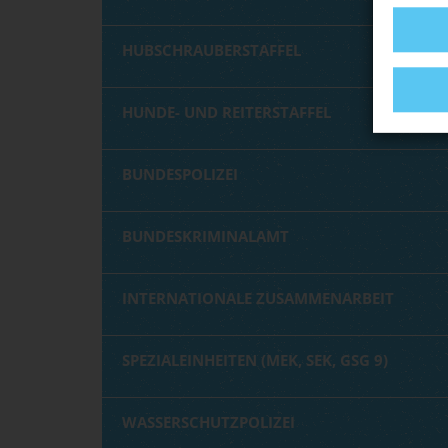
HUBSCHRAUBERSTAFFEL
HUNDE- UND REITERSTAFFEL
BUNDESPOLIZEI
BUNDESKRIMINALAMT
INTERNATIONALE ZUSAMMENARBEIT
SPEZIALEINHEITEN (MEK, SEK, GSG 9)
WASSERSCHUTZPOLIZEI