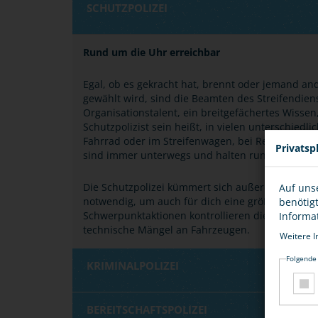
SCHUTZPOLIZEI
Rund um die Uhr erreichbar
Egal, ob es gekracht hat, brennt oder jemand an
gewählt wird, sind die Beamten des Streifendiens
Organisationstalent, ein breitgefächertes Wiss
Schutzpolizist sein heißt, in vielen unterschied
Fahrrad oder im Streifenwagen, bei Regen, Schne
Privatsp
sind immer unterwegs und halten rund um die Uh
Die Schutzpolizei kümmert sich außerdem um die
Auf uns
notwendig, um auch für dich eine größtmögliche 
benötig
Schwerpunktaktionen kontrollieren die Beamten 
Informa
technische Mängel an Fahrzeugen.
Weitere I
Folgende
KRIMINALPOLIZEI
BEREITSCHAFTSPOLIZEI