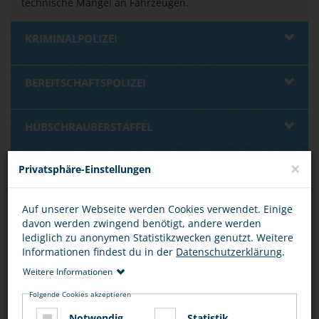
technische Mängel an Fahrzeugen.
KRIMINALPOLIZEI
BEREITSCHAFTSPOLIZEI
HUBSCHRAUBERSTAFFEL
×
Privatsphäre-Einstellungen
HUNDE- UND REITERSTAFFEL
Auf unserer Webseite werden Cookies verwendet. Einige
BUNDESPOLIZEI
davon werden zwingend benötigt, andere werden
lediglich zu anonymen Statistikzwecken genutzt. Weitere
Informationen findest du in der
Datenschutzerklärung
.
BUNDESKRIMINALAMT
Weitere Informationen
Folgende Cookies akzeptieren
INTERNATIONALE ZUSAMMENARBEIT
Notwendig
Statistik