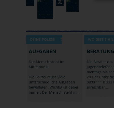
DEINE POLIZEI
WO GIBT'S HIL
AUFGABEN
BERATUNG
Der Mensch steht im
Die Berater des
Mittelpunkt
Jugendtelefons 
montags bis sam
Die Polizei muss viele
20 Uhr unter 
unterschiedliche Aufgaben
0800 111 0 333
bewältigen. Wichtig ist dabei
erreichbar.…
immer: Der Mensch steht im…