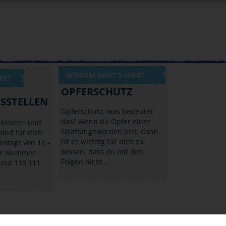
WORUM GEHT'S HIER?
FE?
OPFERSCHUTZ
SSTELLEN
Opferschutz, was bedeutet
das? Wenn du Opfer einer
 Kinder- und
Straftat geworden bist, dann
sind für dich
ist es wichtig für dich zu
stags von 14 -
wissen, dass du mit den
der Nummer
Folgen nicht…
 und 116 111