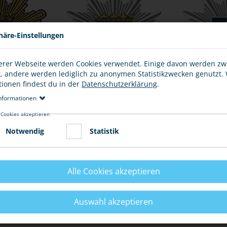
häre-Einstellungen
erer Webseite werden Cookies verwendet. Einige davon werden z
t, andere werden lediglich zu anonymen Statistikzwecken genutzt.
tionen findest du in der
Datenschutzerklärung
.
lin
Hessen
Br
nformationen
 Cookies akzeptieren
Notwendig
Statistik
Alle Cookies akzeptieren
Auswahl akzeptieren