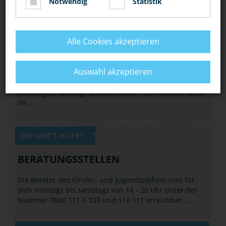
Notwendig
Statistik
DEINE POLIZEI
AUFGABEN
Alle Cookies akzeptieren
Der Mensch steht im Mittelpunkt
Auswahl akzeptieren
Die Polizei muss viele unterschiedliche Aufgaben
bewältigen. Wichtig ist dabei immer: Der Mensch steht
im…
WO GIBT'S HILFE?
BERATUNGSSTELLEN
Die Berater des Kinder- und Jugendtelefons sind für
dich montags bis samstags von 14 - 20 Uhr unter der
Nummer 0800 111 0 333 und 116 111 erreichbar.…