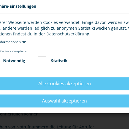
häre-Einstellungen
, wenn du ganz bewusst die Notrufnummer anrufst. Wenn
um Beispiel vertippt hast, ist das nicht strafbar.
erer Webseite werden Cookies verwendet. Einige davon werden z
t, andere werden lediglich zu anonymen Statistikzwecken genutzt.
tionen findest du in der
Datenschutzerklärung
.
nformationen
 UND NOTHILFEMITTELN
 Cookies akzeptieren
Notwendig
Statistik
E
Alle Cookies akzeptieren
Auswahl akzeptieren
ufnummer wählt oder Nothilfeeinrichtungen beschädigt
mehr erfüllen können.
chen von Notrufnummern die Leitung für Anrufer