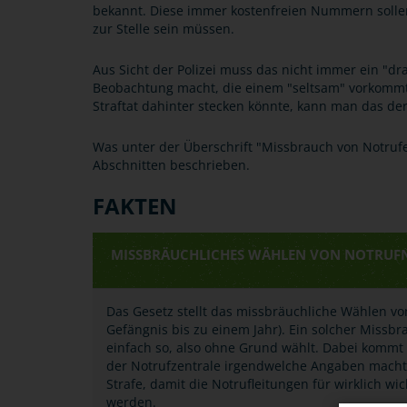
bekannt. Diese immer kostenfreien Nummern sollen
zur Stelle sein müssen.
Aus Sicht der Polizei muss das nicht immer ein "d
Beobachtung macht, die einem "seltsam" vorkommt u
Straftat dahinter stecken könnte, kann man das der 
Was unter der Überschrift "Missbrauch von Notru
Abschnitten beschrieben.
FAKTEN
MISSBRÄUCHLICHES WÄHLEN VON NOTRU
Das Gesetz stellt das missbräuchliche Wählen v
Gefängnis bis zu einem Jahr). Ein solcher Miss
einfach so, also ohne Grund wählt. Dabei kommt
der Notrufzentrale irgendwelche Angaben macht 
Strafe, damit die Notrufleitungen für wirklich wi
werden.