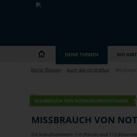
Skip to main content
DEINE THEMEN
WO GIBT'
Deine Themen
Auch das ist strafbar
Missbrauc
MISSBRAUCH VON NOTRUFEINRICHTUNGEN
MISSBRAUCH VON NO
Die Notrufnummern 110 (Polizei) und 112 (Feuerwe