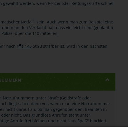
 gewählt werden, wenn Polizei oder Rettungskräfte schnell
ramatischer Notfall" sein. Auch wenn man zum Beispiel eine
nd man den Verdacht hat, dass vielleicht eine (geplante)
Polizei über die 110 mitteilen.
fen" nach
§ 145
StGB strafbar ist, wird in den nächsten
FNUMMERN
on Notrufnummern unter Strafe (Geldstrafe oder
brauch liegt schon dann vor, wenn man eine Notrufnummer
 es nicht darauf an, ob man gegenüber dem Beamten in
oder nicht. Das grundlose Anrufen steht unter
chtige Anrufe frei bleiben und nicht "aus Spaß" blockiert