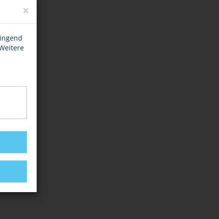
×
wingend
 Weitere