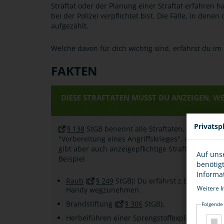
Straftat oder der Planung einer Straftat erfahren 
bei der Polizei verpflichtet bist. Die Fälle, in denen
aufgezählt.
Welche davon für dich wichtig sind, erfährst du im
FAKTEN
DIESE STRAFTATEN MUSST DU ANZEIGEN, WE
Privatsp
§ 138
StGB benennt alle Straftaten, die angez
"Vorbereitung eines Angriffskrieges", mit der du
gibt aber auch anzeigepflichtige Straftaten, de
Auf uns
Beispiel
benötig
Informa
Raub
(
§ 249
StGB): Du erfährst z.B. dass zw
Weitere I
Handy wegzunehmen.
Brandstiftung (
§ 306
StGB),
Folgende
Herbeiführen einer Sprengstoffexplosion (
§ 