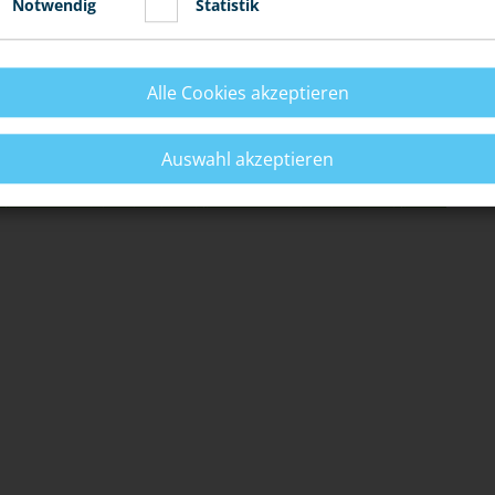
Notwendig
Statistik
fsprengen" will.
§ 315b
StGB): Du erfährst, dass jemand Steine auf
chen Voraussetzungen du bei diesen Straftaten zur
Alle Cookies akzeptieren
Auswahl akzeptieren
NN...