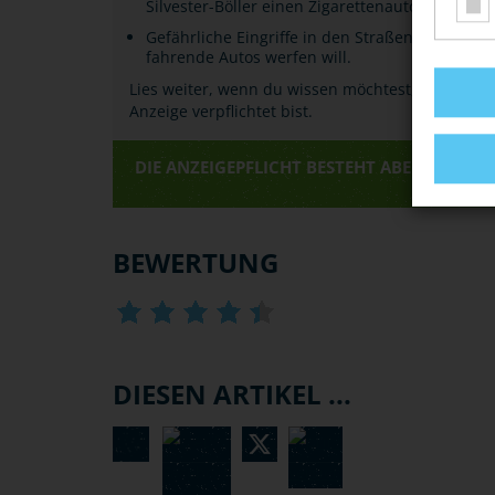
Silvester-Böller einen Zigarettenautomaten "au
Gefährliche Eingriffe in den Straßenverkehr (
fahrende Autos werfen will.
Lies weiter, wenn du wissen möchtest, unter wel
Anzeige verpflichtet bist.
DIE ANZEIGEPFLICHT BESTEHT ABER NUR, WE
BEWERTUNG
DIESEN ARTIKEL ...