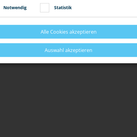
fsprengen" will.
Notwendig
Statistik
§ 315b
StGB): Du erfährst, dass jemand Steine auf
chen Voraussetzungen du bei diesen Straftaten zur
Alle Cookies akzeptieren
NN...
Auswahl akzeptieren