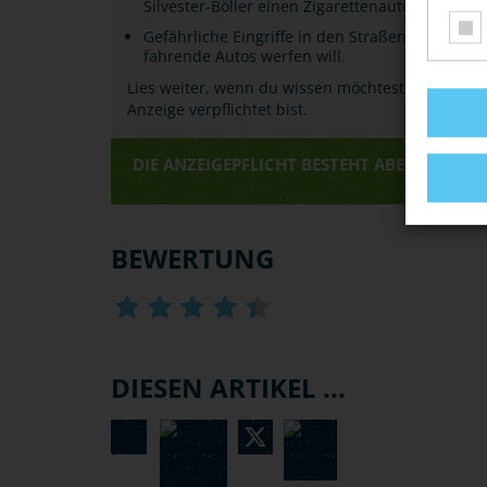
Silvester-Böller einen Zigarettenautomaten "au
Gefährliche Eingriffe in den Straßenverkehr (
fahrende Autos werfen will.
Lies weiter, wenn du wissen möchtest, unter wel
Anzeige verpflichtet bist.
DIE ANZEIGEPFLICHT BESTEHT ABER NUR, WE
BEWERTUNG
DIESEN ARTIKEL ...