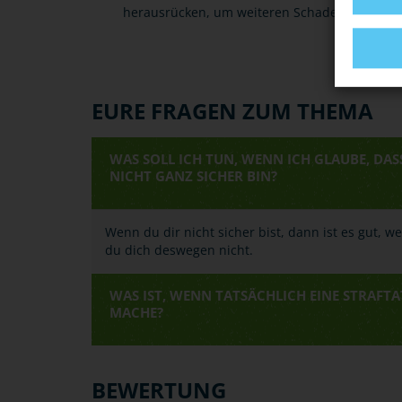
herausrücken, um weiteren Schaden zu verme
EURE FRAGEN ZUM THEMA
WAS SOLL ICH TUN, WENN ICH GLAUBE, DAS
NICHT GANZ SICHER BIN?
Wenn du dir nicht sicher bist, dann ist es gut, w
du dich deswegen nicht.
WAS IST, WENN TATSÄCHLICH EINE STRAFTA
MACHE?
BEWERTUNG