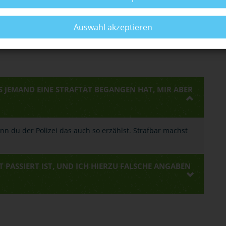
iden.
Auswahl akzeptieren
S JEMAND EINE STRAFTAT BEGANGEN HAT, MIR ABER
enn du der Polizei das auch so erzählst. Strafbar machst
T PASSIERT IST, UND ICH HIERZU FALSCHE ANGABEN