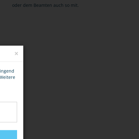
oder dem Beamten auch so mit.
×
wingend
 Weitere