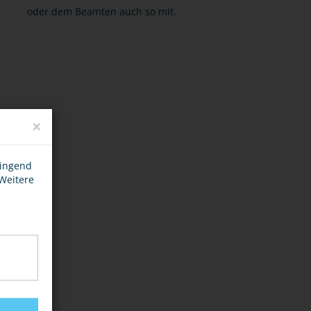
oder dem Beamten auch so mit.
×
wingend
 Weitere