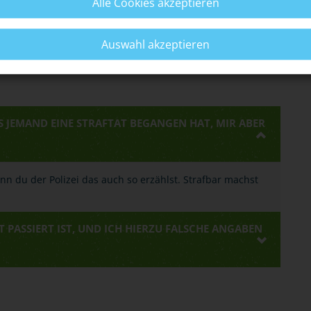
Alle Cookies akzeptieren
iden.
Auswahl akzeptieren
S JEMAND EINE STRAFTAT BEGANGEN HAT, MIR ABER
enn du der Polizei das auch so erzählst. Strafbar machst
T PASSIERT IST, UND ICH HIERZU FALSCHE ANGABEN