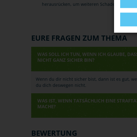
herausrücken, um weiteren Schaden zu verme
EURE FRAGEN ZUM THEMA
WAS SOLL ICH TUN, WENN ICH GLAUBE, DAS
NICHT GANZ SICHER BIN?
Wenn du dir nicht sicher bist, dann ist es gut, w
du dich deswegen nicht.
WAS IST, WENN TATSÄCHLICH EINE STRAFTA
MACHE?
BEWERTUNG