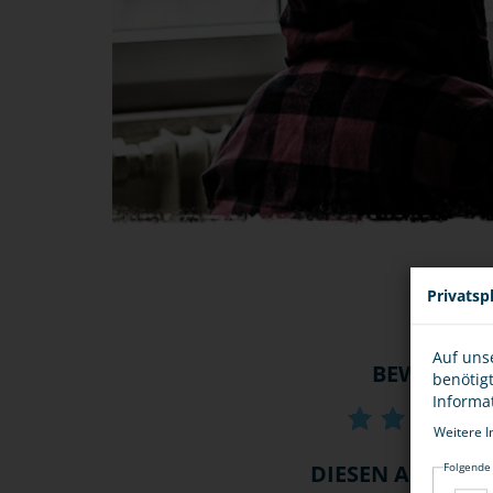
Privatsp
Auf uns
BEWERTU
benötig
Informa
Weitere I
DIESEN ARTIKEL .
Folgende