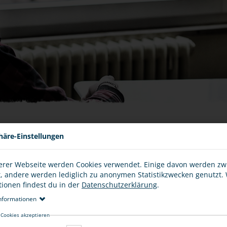
häre-Einstellungen
AUCH DAS IST STRAFBAR
erer Webseite werden Cookies verwendet. Einige davon werden z
"Aus Spaß" die 110 rufen oder bei der Polizei erzählen, da
NG
t, andere werden lediglich zu anonymen Statistikzwecken genutzt.
teuer werden, sondern ist unter Umständen sogar bei Strafe
tionen findest du in der
Datenschutzerklärung
.
den Missbrauch von Notrufeinrichtungen - du im Alltag besse
nformationen
..
 Cookies akzeptieren