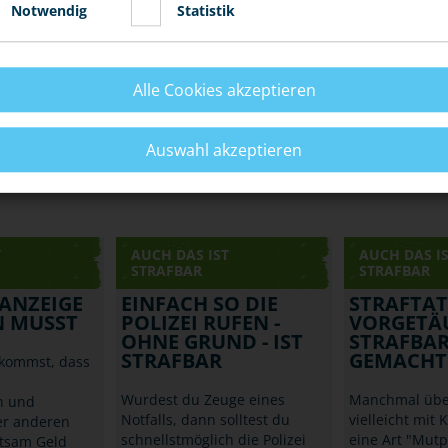
Notwendig
Statistik
Alle Cookies akzeptieren
Auswahl akzeptieren
T
AUCH DAS IST
AUCH DAS I
STRAFBAR
STRAFBAR
ANZEIGE
EINFACH SO DIE
STRAFTAT
N MUSST
POLIZEI RUFEN -
VORGETÄ
OHNE GRUND - IST
STRAFBA
STRAFBAR
GEMACHT
kommst, dass
Wurdest du Zeuge eines
Manchmal über
n und
Notfalls, dann solltest du
vielleicht mit 
er anderen
schnellstmöglich die Polizei
eine Art "Mut
tsam Geld