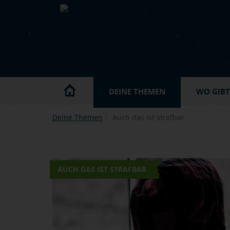
Skip to main content
DEINE THEMEN
WO GIBT'
Deine Themen
Auch das ist strafbar
AUCH DAS IST STRAFBAR