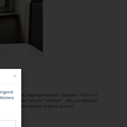
×
wingend
ss eine Straftat begangen wurde? Das kann nicht nur
 Weitere
 verboten. Auf welche "Scherze" - wie zum Beispiel
r verzichten solltest, erfährst du hier.