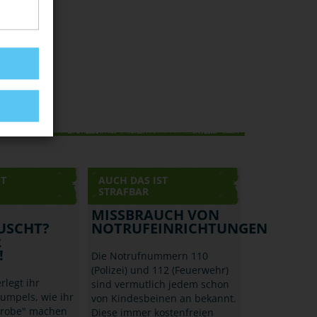
ST
AUCH DAS IST
STRAFBAR
MISSBRAUCH VON
USCHT?
NOTRUFEINRICHTUNGEN
R
!
Die Notrufnummern 110
(Polizei) und 112 (Feuerwehr)
legt ihr
sind vermutlich jedem schon
Kumpels, wie ihr
von Kindesbeinen an bekannt.
probe" machen
Diese immer kostenfreien