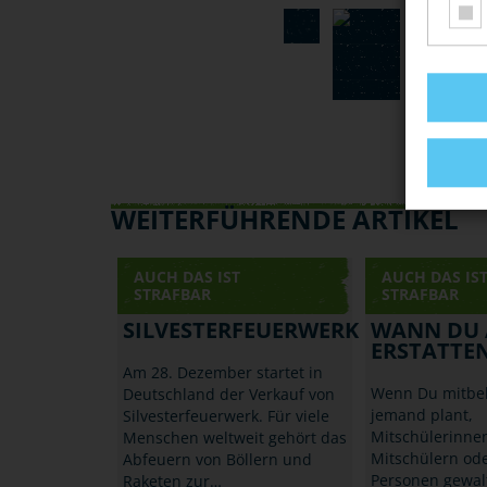
WEITERFÜHRENDE ARTIKEL
AUCH DAS IST
AUCH DAS IS
STRAFBAR
STRAFBAR
SILVESTERFEUERWERK
WANN DU 
ERSTATTE
Am 28. Dezember startet in
Wenn Du mitbe
Deutschland der Verkauf von
jemand plant,
Silvesterfeuerwerk. Für viele
Mitschülerinne
Menschen weltweit gehört das
Mitschülern od
Abfeuern von Böllern und
Personen gewal
Raketen zur…