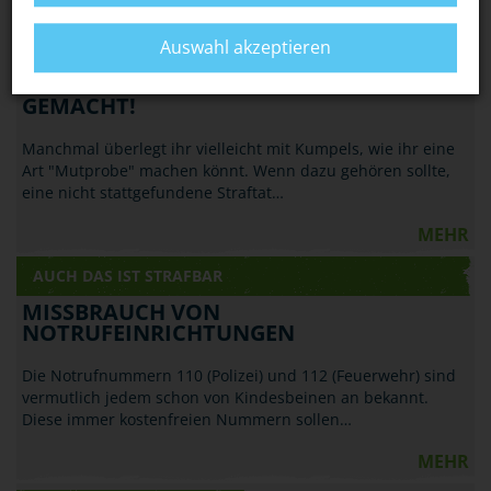
MEHR
Auswahl akzeptieren
AUCH DAS IST STRAFBAR
STRAFTAT VORGETÄUSCHT? STRAFBAR
GEMACHT!
Manchmal überlegt ihr vielleicht mit Kumpels, wie ihr eine
Art "Mutprobe" machen könnt. Wenn dazu gehören sollte,
eine nicht stattgefundene Straftat…
MEHR
AUCH DAS IST STRAFBAR
MISSBRAUCH VON
NOTRUFEINRICHTUNGEN
Die Notrufnummern 110 (Polizei) und 112 (Feuerwehr) sind
vermutlich jedem schon von Kindesbeinen an bekannt.
Diese immer kostenfreien Nummern sollen…
MEHR