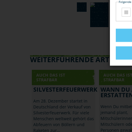
Folgende
WEITERFÜHRENDE ARTIKEL
AUCH DAS IST
AUCH DAS IS
STRAFBAR
STRAFBAR
SILVESTERFEUERWERK
WANN DU 
ERSTATTE
Am 28. Dezember startet in
Wenn Du mitbe
Deutschland der Verkauf von
jemand plant,
Silvesterfeuerwerk. Für viele
Mitschülerinne
Menschen weltweit gehört das
Mitschülern od
Abfeuern von Böllern und
Personen gewal
Raketen zur…