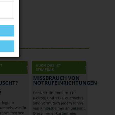
ST
AUCH DAS IST
STRAFBAR
MISSBRAUCH VON
USCHT?
NOTRUFEINRICHTUNGEN
R
!
Die Notrufnummern 110
(Polizei) und 112 (Feuerwehr)
legt ihr
sind vermutlich jedem schon
Kumpels, wie ihr
von Kindesbeinen an bekannt.
probe" machen
Diese immer kostenfreien