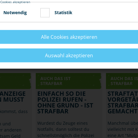
 Cookies akzeptieren
Notwendig
Statistik
Alle Cookies akzeptieren
Auswahl akzeptieren
T
AUCH DAS IST
AUCH DAS I
STRAFBAR
STRAFBAR
ANZEIGE
EINFACH SO DIE
STRAFTAT
N MUSST
POLIZEI RUFEN -
VORGETÄ
OHNE GRUND - IST
STRAFBA
STRAFBAR
GEMACHT
kommst, dass
Wurdest du Zeuge eines
Manchmal über
n und
Notfalls, dann solltest du
vielleicht mit 
er anderen
schnellstmöglich die Polizei
eine Art "Mut
tsam Geld