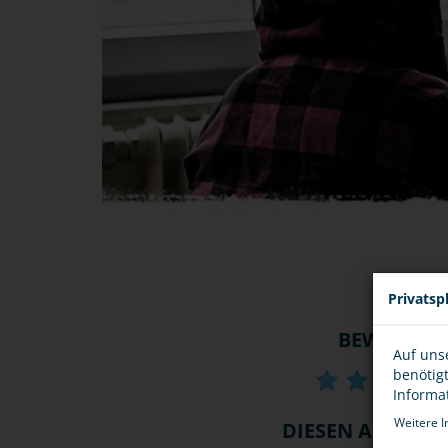
Privatsp
BEWERTU
Auf uns
benötig
Informa
Weitere I
DIESEN ARTIKEL .