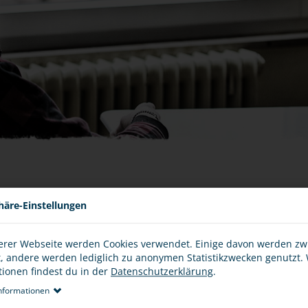
AUCH DAS IST STRAFBAR
häre-Einstellungen
"Aus Spaß" die 110 rufen oder bei der Polizei erzählen, da
NG
teuer werden, sondern ist unter Umständen sogar bei Strafe
erer Webseite werden Cookies verwendet. Einige davon werden z
den Missbrauch von Notrufeinrichtungen - du im Alltag besse
t, andere werden lediglich zu anonymen Statistikzwecken genutzt.
tionen findest du in der
Datenschutzerklärung
.
nformationen
..