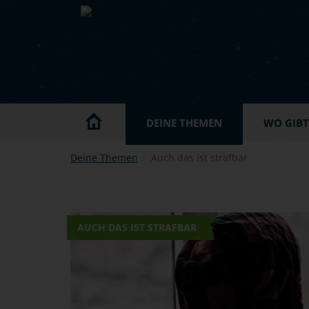
Skip to main content
DEINE THEMEN
WO GIBT'
Deine Themen
Auch das ist strafbar
AUCH DAS IST STRAFBAR