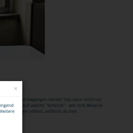
×
ss eine Straftat begangen wurde? Das kann nicht nur
 verboten. Auf welche "Scherze" - wie zum Beispiel
wingend
r verzichten solltest, erfährst du hier.
 Weitere