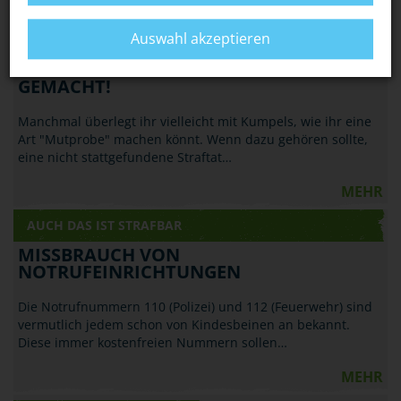
MEHR
Auswahl akzeptieren
AUCH DAS IST STRAFBAR
STRAFTAT VORGETÄUSCHT? STRAFBAR
GEMACHT!
Manchmal überlegt ihr vielleicht mit Kumpels, wie ihr eine
Art "Mutprobe" machen könnt. Wenn dazu gehören sollte,
eine nicht stattgefundene Straftat…
MEHR
AUCH DAS IST STRAFBAR
MISSBRAUCH VON
NOTRUFEINRICHTUNGEN
Die Notrufnummern 110 (Polizei) und 112 (Feuerwehr) sind
vermutlich jedem schon von Kindesbeinen an bekannt.
Diese immer kostenfreien Nummern sollen…
MEHR