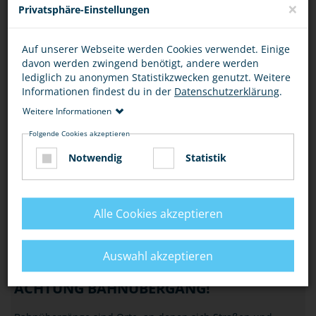
×
Privatsphäre-Einstellungen
HANDY, KOPFHÖRER & CO
Auf unserer Webseite werden Cookies verwendet. Einige
Für Auto- und Radfahrer ist der Griff zum Handy während
davon werden zwingend benötigt, andere werden
der Fahrt verboten (§ 23 Abs.1a StVO), aber auch als
lediglich zu anonymen Statistikzwecken genutzt. Weitere
Fußgänger, Inliner oder Skater usw. ist…
Informationen findest du in der
Datenschutzerklärung
.
Weitere Informationen
VERKEHR
Folgende Cookies akzeptieren
NACHTS SICHER UNTERWEGS
Notwendig
Statistik
Fühlst Du dich nachts auf dem Heimweg, im Bus oder in der
Bahn manchmal unsicher? Mit unseren Tipps erhöhst Du
dein Sicherheitsgefühl und bist immer…
Alle Cookies akzeptieren
VERKEHR
Auswahl akzeptieren
ACHTUNG BAHNÜBERGANG!