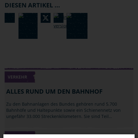
DIESEN ARTIKEL ...
VERKEHR
ALLES RUND UM DEN BAHNHOF
Zu den Bahnanlagen des Bundes gehören rund 5.700
Bahnhöfe und Haltepunkte sowie ein Schienennetz von
ungefähr 33.000 Streckenkilometern. Sie sind Teil…
VERKEHR