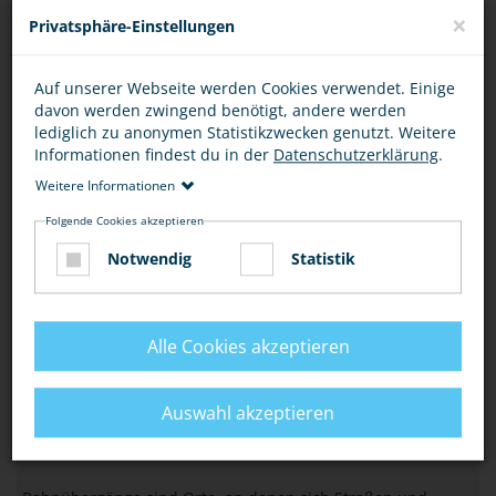
×
Privatsphäre-Einstellungen
HANDY, KOPFHÖRER & CO
Auf unserer Webseite werden Cookies verwendet. Einige
Für Auto- und Radfahrer ist der Griff zum Handy während
davon werden zwingend benötigt, andere werden
der Fahrt verboten (§ 23 Abs.1a StVO), aber auch als
lediglich zu anonymen Statistikzwecken genutzt. Weitere
Fußgänger, Inliner oder Skater usw. ist…
Informationen findest du in der
Datenschutzerklärung
.
Weitere Informationen
VERKEHR
Folgende Cookies akzeptieren
NACHTS SICHER UNTERWEGS
Notwendig
Statistik
Fühlst Du dich nachts auf dem Heimweg, im Bus oder in der
Bahn manchmal unsicher? Mit unseren Tipps erhöhst Du
dein Sicherheitsgefühl und bist immer…
Alle Cookies akzeptieren
VERKEHR
Auswahl akzeptieren
ACHTUNG BAHNÜBERGANG!