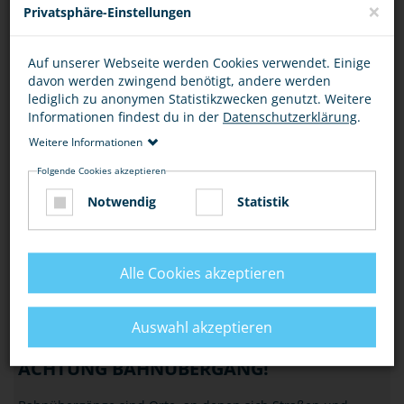
×
Privatsphäre-Einstellungen
HANDY, KOPFHÖRER & CO
Auf unserer Webseite werden Cookies verwendet. Einige
Für Auto- und Radfahrer ist der Griff zum Handy während
davon werden zwingend benötigt, andere werden
der Fahrt verboten (§ 23 Abs.1a StVO), aber auch als
lediglich zu anonymen Statistikzwecken genutzt. Weitere
Fußgänger, Inliner oder Skater usw. ist…
Informationen findest du in der
Datenschutzerklärung
.
Weitere Informationen
VERKEHR
Folgende Cookies akzeptieren
NACHTS SICHER UNTERWEGS
Notwendig
Statistik
Fühlst Du dich nachts auf dem Heimweg, im Bus oder in der
Bahn manchmal unsicher? Mit unseren Tipps erhöhst Du
dein Sicherheitsgefühl und bist immer…
Alle Cookies akzeptieren
VERKEHR
Auswahl akzeptieren
ACHTUNG BAHNÜBERGANG!