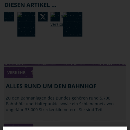
DIESEN ARTIKEL ...
VERKEHR
ALLES RUND UM DEN BAHNHOF
Zu den Bahnanlagen des Bundes gehören rund 5.700
Bahnhöfe und Haltepunkte sowie ein Schienennetz von
ungefähr 33.000 Streckenkilometern. Sie sind Teil…
VERKEHR