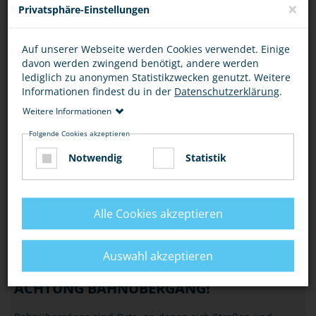
×
Privatsphäre-Einstellungen
HANDY, KOPFHÖRER & CO
Auf unserer Webseite werden Cookies verwendet. Einige
Für Auto- und Radfahrer ist der Griff zum Handy während
davon werden zwingend benötigt, andere werden
der Fahrt verboten (§ 23 Abs.1a StVO), aber auch als
lediglich zu anonymen Statistikzwecken genutzt. Weitere
Fußgänger, Inliner oder Skater usw. ist…
Informationen findest du in der
Datenschutzerklärung
.
Weitere Informationen
VERKEHR
Folgende Cookies akzeptieren
NACHTS SICHER UNTERWEGS
Notwendig
Statistik
Fühlst Du dich nachts auf dem Heimweg, im Bus oder in der
Bahn manchmal unsicher? Mit unseren Tipps erhöhst Du
dein Sicherheitsgefühl und bist immer…
Alle Cookies akzeptieren
VERKEHR
Auswahl akzeptieren
ACHTUNG BAHNÜBERGANG!