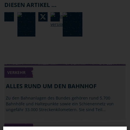
DIESEN ARTIKEL ...
VERKEHR
ALLES RUND UM DEN BAHNHOF
Zu den Bahnanlagen des Bundes gehören rund 5.700
Bahnhöfe und Haltepunkte sowie ein Schienennetz von
ungefähr 33.000 Streckenkilometern. Sie sind Teil…
VERKEHR