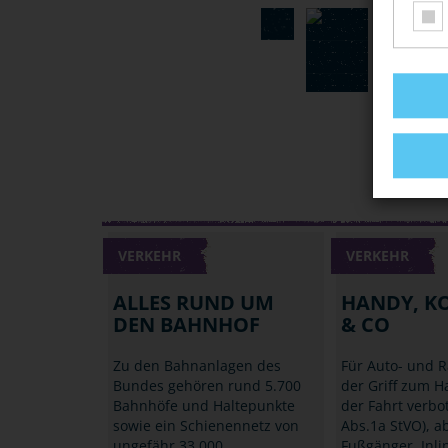
VERKEHR
VERKEHR
ALLES RUND UM
HANDY, K
DEN BAHNHOF
& CO
Zu den Bahnanlagen des
Für Auto- und R
Bundes gehören rund 5.700
der Griff zum 
Bahnhöfe und Haltepunkte
der Fahrt verbo
sowie ein Schienennetz von
Abs.1a StVO), a
ungefähr 33.000
Fußgänger, Inli