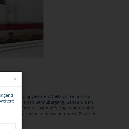
×
wingend
chon häufig Zug gefahren. Vielleicht wohnst du
 Weitere
achhauseweg einen Bahnübergang. Genau wie im
ksamkeit gefordert. Bahnhöfe, Züge und Co. sind
 gutem Grund verboten, denn wenn du den Zug siehst