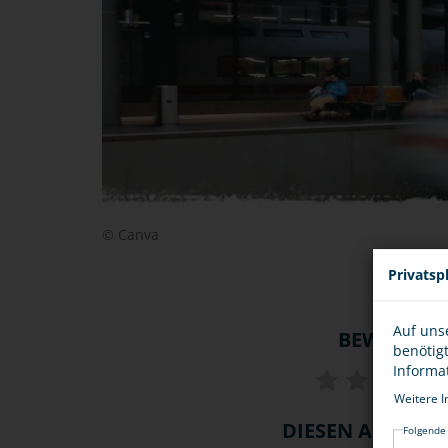
© Canva
Privatsp
Auf uns
BEWERTU
benötig
Informa
Weitere I
DIESEN ARTIKEL .
Folgende