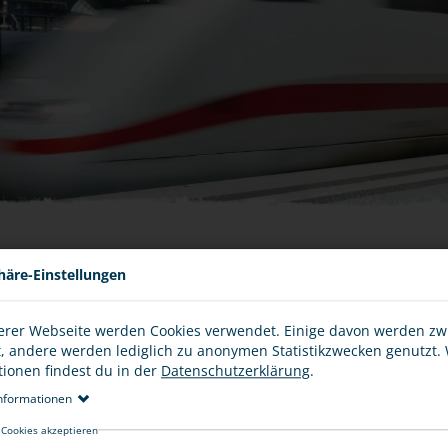
häre-Einstellungen
BAHNHÖFE, ZÜGE & CO.
erer Webseite werden Cookies verwendet. Einige davon werden z
Ob Schulweg, Freizeit oder Urlaub: Bestimmt bist auch du s
NG
t, andere werden lediglich zu anonymen Statistikzwecken genutzt.
sogar in der Nähe eines Bahnhofs – oder nutzt auf dem N
tionen findest du in der
Datenschutzerklärung
.
Straßenverkehr ist auch im Bahnverkehr deine volle Aufmer
keine Spielplätze. Das Betreten der Gleisbereiche ist aus
nformationen
oder hörst, ist es oft schon zu spät!
..
 Cookies akzeptieren