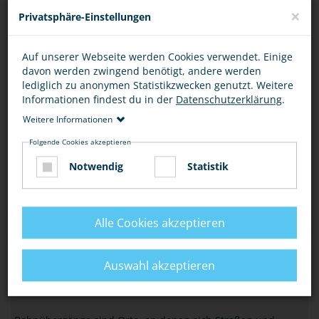
×
Privatsphäre-Einstellungen
HANDY, KOPFHÖRER & CO
Auf unserer Webseite werden Cookies verwendet. Einige
Für Auto- und Radfahrer ist der Griff zum Handy während
davon werden zwingend benötigt, andere werden
der Fahrt verboten (§ 23 Abs.1a StVO), aber auch als
lediglich zu anonymen Statistikzwecken genutzt. Weitere
Fußgänger, Inliner oder Skater usw. ist…
Informationen findest du in der
Datenschutzerklärung
.
Weitere Informationen
VERKEHR
Folgende Cookies akzeptieren
NACHTS SICHER UNTERWEGS
Notwendig
Statistik
Fühlst Du dich nachts auf dem Heimweg, im Bus oder in der
Bahn manchmal unsicher? Mit unseren Tipps erhöhst Du
dein Sicherheitsgefühl und bist immer…
Alle Cookies akzeptieren
VERKEHR
Auswahl akzeptieren
ACHTUNG BAHNÜBERGANG!