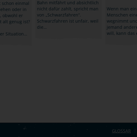
Bahn mitfährt und absichtlich
t schon einmal
nicht dafür zahlt, spricht man
Wenn man ein
sehen oder in
von „Schwarzfahren“.
Menschen ein
, obwohl er
Schwarzfahren ist unfair, weil
wegnimmt und 
 alt genug ist?
die…
jemand ander
will, kann das
ser Situation…
GLOSSAR