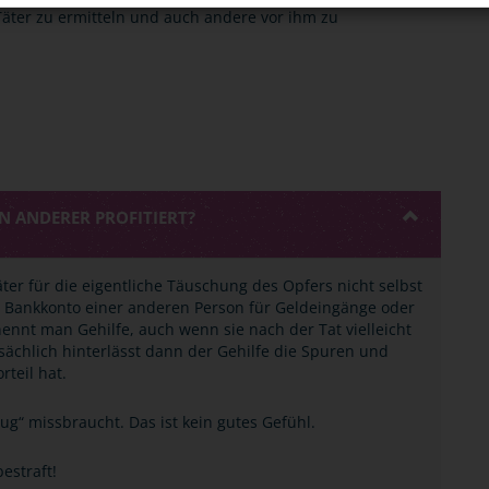
 Täter zu ermitteln und auch andere vor ihm zu
N ANDERER PROFITIERT?
Täter für die eigentliche Täuschung des Opfers nicht selbst
as Bankkonto einer anderen Person für Geldeingänge oder
nnt man Gehilfe, auch wenn sie nach der Tat vielleicht
ächlich hinterlässt dann der Gehilfe die Spuren und
rteil hat.
g“ missbraucht. Das ist kein gutes Gefühl.
estraft!