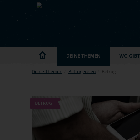
Skip to main content
DEINE THEMEN
WO GIBT'
Deine Themen
Betrügereien
Betrug
BETRUG