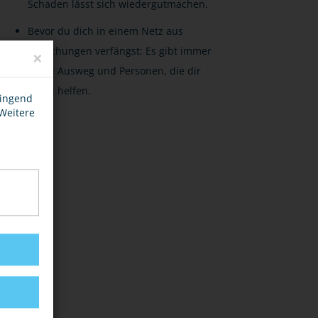
Schaden lässt sich wiedergutmachen.
Bevor du dich in einem Netz aus
Täuschungen verfängst: Es gibt immer
×
einen Ausweg und Personen, die dir
dabei helfen.
wingend
 Weitere