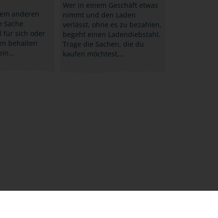
Wer in einem Geschäft etwas
em anderen
nimmt und den Laden
e Sache
verlässt, ohne es zu bezahlen,
für sich oder
begeht einen Ladendiebstahl.
en behalten
Trage die Sachen, die du
 ein…
kaufen möchtest,…
KONTAKT
IMPRESSUM
DATENSCHUTZ