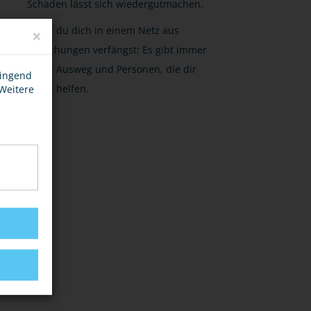
Schaden lässt sich wiedergutmachen.
Bevor du dich in einem Netz aus
×
Täuschungen verfängst: Es gibt immer
einen Ausweg und Personen, die dir
wingend
dabei helfen.
 Weitere