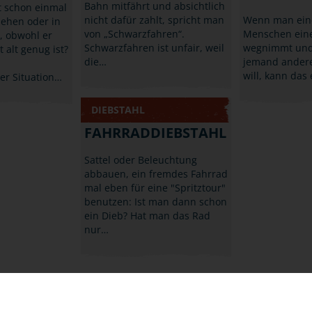
Bahn mitfährt und absichtlich
t schon einmal
nicht dafür zahlt, spricht man
Wenn man ein
sehen oder in
von „Schwarzfahren“.
Menschen ein
, obwohl er
Schwarzfahren ist unfair, weil
wegnimmt und 
 alt genug ist?
die…
jemand ander
will, kann das
ser Situation…
DIEBSTAHL
FAHRRADDIEBSTAHL
Sattel oder Beleuchtung
abbauen, ein fremdes Fahrrad
mal eben für eine "Spritztour"
benutzen: Ist man dann schon
ein Dieb? Hat man das Rad
nur…
GLOSSAR