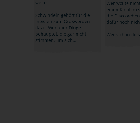
weiter
Wer wollte nich
einen Kinofilm 
Schwindeln gehört für die
die Disco gehen
meisten zum Großwerden
dafür noch nicht
dazu. Wer aber Dinge
behauptet, die gar nicht
Wer sich in die
stimmen, um sich…