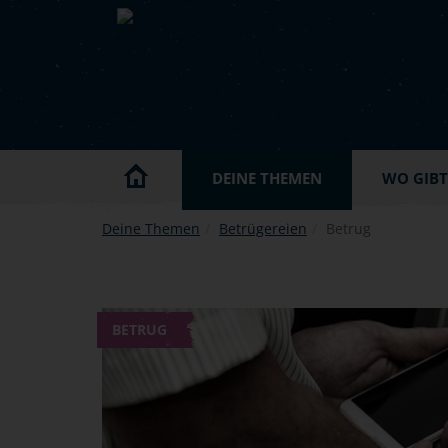
Skip to main content
DEINE THEMEN
WO GIBT'
Deine Themen
Betrügereien
Betrug
BETRUG