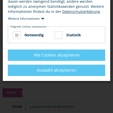
Auch Gehilfen des Täters werden von Gerichten bestraft!
davon werden zwingend benötigt, andere werden
lediglich zu anonymen Statistikzwecken genutzt. Weitere
Informationen findest du in der
Datenschutzerklärung
.
BEWERTUNG
Weitere Informationen
Folgende Cookies akzeptieren
Notwendig
Statistik
DIESEN ARTIKEL ...
Alle Cookies akzeptieren
Auswahl akzeptieren
TIPPS
TÄTER
LASS DICH NICHT BENUTZEN!