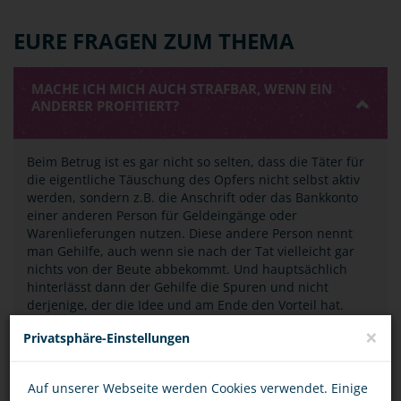
EURE FRAGEN ZUM THEMA
MACHE ICH MICH AUCH STRAFBAR, WENN EIN
ANDERER PROFITIERT?
Beim Betrug ist es gar nicht so selten, dass die Täter für
die eigentliche Täuschung des Opfers nicht selbst aktiv
werden, sondern z.B. die Anschrift oder das Bankkonto
einer anderen Person für Geldeingänge oder
Warenlieferungen nutzen. Diese andere Person nennt
man Gehilfe, auch wenn sie nach der Tat vielleicht gar
nichts von der Beute abbekommt. Und hauptsächlich
hinterlässt dann der Gehilfe die Spuren und nicht
derjenige, der die Idee und am Ende den Vorteil hat.
×
Privatsphäre-Einstellungen
In diesem Fall wurde man sozusagen als „Werkzeug“
missbraucht. Das ist kein gutes Gefühl.
Auf unserer Webseite werden Cookies verwendet. Einige