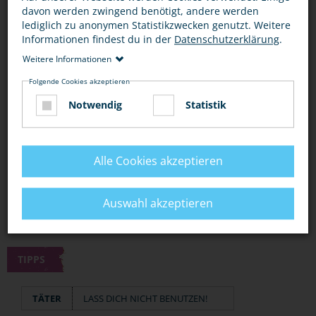
Auch Gehilfen des Täters werden von Gerichten bestraft!
davon werden zwingend benötigt, andere werden
lediglich zu anonymen Statistikzwecken genutzt. Weitere
Informationen findest du in der
Datenschutzerklärung
.
BEWERTUNG
Weitere Informationen
Folgende Cookies akzeptieren
Notwendig
Statistik
DIESEN ARTIKEL ...
Alle Cookies akzeptieren
Auswahl akzeptieren
TIPPS
TÄTER
LASS DICH NICHT BENUTZEN!