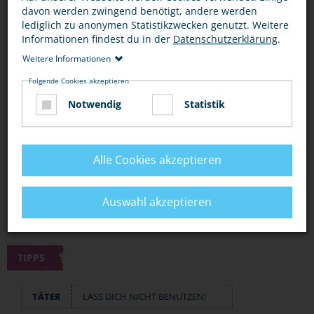
Auch Gehilfen des Täters werden von Gerichten bestraft!
davon werden zwingend benötigt, andere werden
lediglich zu anonymen Statistikzwecken genutzt. Weitere
Informationen findest du in der
Datenschutzerklärung
.
BEWERTUNG
Weitere Informationen
Folgende Cookies akzeptieren
Notwendig
Statistik
DIESEN ARTIKEL ...
Alle Cookies akzeptieren
Auswahl akzeptieren
TIPPS
TÄTER
LASS DICH NICHT BENUTZEN!