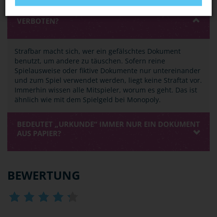
BASTELN MEINE FREUNDE UND ICH UNS GERN
FIKTIVE AUSWEISE. IST DAS DENN BEREITS
VERBOTEN?
Strafbar macht sich, wer ein gefälschtes Dokument
benutzt, um andere zu täuschen. Sofern reine
Spielausweise oder fiktive Dokumente nur untereinander
und zum Spiel verwendet werden, liegt keine Straftat vor.
Immerhin wissen alle Mitspieler, worum es geht. Das ist
ähnlich wie mit dem Spielgeld bei Monopoly.
BEDEUTET „URKUNDE“ IMMER NUR EIN DOKUMENT
AUS PAPIER?
BEWERTUNG