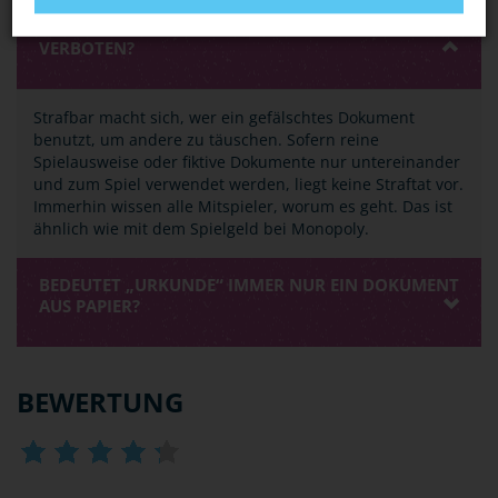
BASTELN MEINE FREUNDE UND ICH UNS GERN
FIKTIVE AUSWEISE. IST DAS DENN BEREITS
VERBOTEN?
Strafbar macht sich, wer ein gefälschtes Dokument
benutzt, um andere zu täuschen. Sofern reine
Spielausweise oder fiktive Dokumente nur untereinander
und zum Spiel verwendet werden, liegt keine Straftat vor.
Immerhin wissen alle Mitspieler, worum es geht. Das ist
ähnlich wie mit dem Spielgeld bei Monopoly.
BEDEUTET „URKUNDE“ IMMER NUR EIN DOKUMENT
AUS PAPIER?
BEWERTUNG