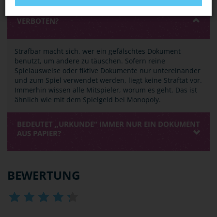
BASTELN MEINE FREUNDE UND ICH UNS GERN
FIKTIVE AUSWEISE. IST DAS DENN BEREITS
VERBOTEN?
Strafbar macht sich, wer ein gefälschtes Dokument
benutzt, um andere zu täuschen. Sofern reine
Spielausweise oder fiktive Dokumente nur untereinander
und zum Spiel verwendet werden, liegt keine Straftat vor.
Immerhin wissen alle Mitspieler, worum es geht. Das ist
ähnlich wie mit dem Spielgeld bei Monopoly.
BEDEUTET „URKUNDE“ IMMER NUR EIN DOKUMENT
AUS PAPIER?
BEWERTUNG