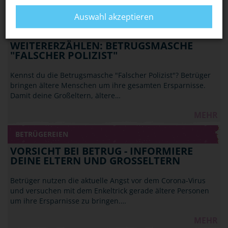
MEHR
Auswahl akzeptieren
BETRÜGEREIEN
WEITERERZÄHLEN: BETRUGSMASCHE
"FALSCHER POLIZIST"
Kennst du die Betrugsmasche "Falscher Polizist"? Betrüger
bringen ältere Menschen um ihre gesamten Ersparnisse.
Damit deine Großeltern, ältere…
MEHR
BETRÜGEREIEN
VORSICHT BEI BETRUG - INFORMIERE
DEINE ELTERN UND GROSSELTERN
Betrüger nutzen die aktuelle Angst vor dem Corona-Virus
und versuchen mit dem Enkeltrick gerade ältere Personen
um ihre Ersparnisse zu bringen.…
MEHR