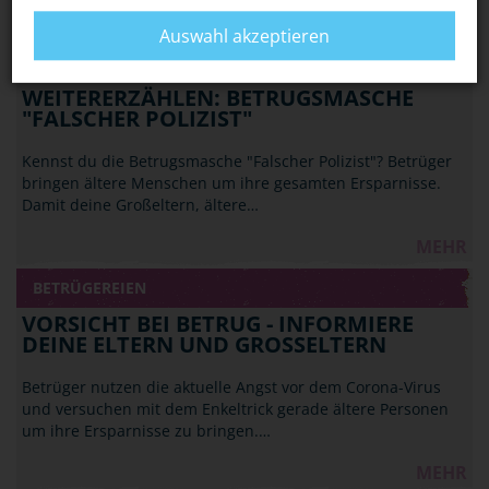
MEHR
Auswahl akzeptieren
BETRÜGEREIEN
WEITERERZÄHLEN: BETRUGSMASCHE
"FALSCHER POLIZIST"
Kennst du die Betrugsmasche "Falscher Polizist"? Betrüger
bringen ältere Menschen um ihre gesamten Ersparnisse.
Damit deine Großeltern, ältere…
MEHR
BETRÜGEREIEN
VORSICHT BEI BETRUG - INFORMIERE
DEINE ELTERN UND GROSSELTERN
Betrüger nutzen die aktuelle Angst vor dem Corona-Virus
und versuchen mit dem Enkeltrick gerade ältere Personen
um ihre Ersparnisse zu bringen.…
MEHR