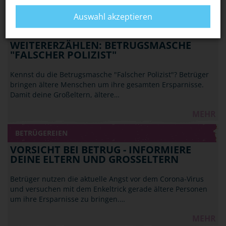
MEHR
Auswahl akzeptieren
BETRÜGEREIEN
WEITERERZÄHLEN: BETRUGSMASCHE
"FALSCHER POLIZIST"
Kennst du die Betrugsmasche "Falscher Polizist"? Betrüger
bringen ältere Menschen um ihre gesamten Ersparnisse.
Damit deine Großeltern, ältere…
MEHR
BETRÜGEREIEN
VORSICHT BEI BETRUG - INFORMIERE
DEINE ELTERN UND GROSSELTERN
Betrüger nutzen die aktuelle Angst vor dem Corona-Virus
und versuchen mit dem Enkeltrick gerade ältere Personen
um ihre Ersparnisse zu bringen.…
MEHR