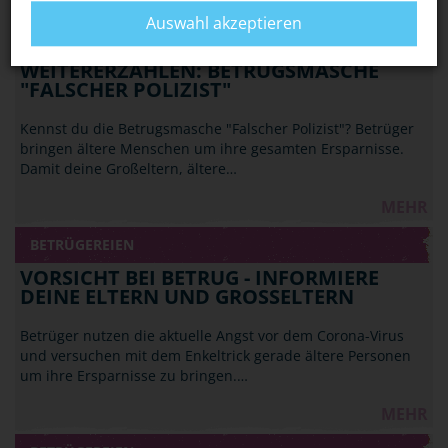
MEHR
Auswahl akzeptieren
BETRÜGEREIEN
WEITERERZÄHLEN: BETRUGSMASCHE
"FALSCHER POLIZIST"
Kennst du die Betrugsmasche "Falscher Polizist"? Betrüger
bringen ältere Menschen um ihre gesamten Ersparnisse.
Damit deine Großeltern, ältere…
MEHR
BETRÜGEREIEN
VORSICHT BEI BETRUG - INFORMIERE
DEINE ELTERN UND GROSSELTERN
Betrüger nutzen die aktuelle Angst vor dem Corona-Virus
und versuchen mit dem Enkeltrick gerade ältere Personen
um ihre Ersparnisse zu bringen.…
MEHR