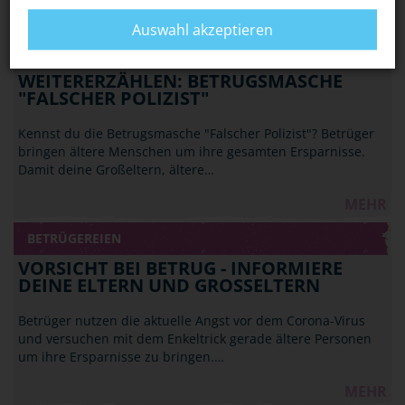
MEHR
Auswahl akzeptieren
BETRÜGEREIEN
WEITERERZÄHLEN: BETRUGSMASCHE
"FALSCHER POLIZIST"
Kennst du die Betrugsmasche "Falscher Polizist"? Betrüger
bringen ältere Menschen um ihre gesamten Ersparnisse.
Damit deine Großeltern, ältere…
MEHR
BETRÜGEREIEN
VORSICHT BEI BETRUG - INFORMIERE
DEINE ELTERN UND GROSSELTERN
Betrüger nutzen die aktuelle Angst vor dem Corona-Virus
und versuchen mit dem Enkeltrick gerade ältere Personen
um ihre Ersparnisse zu bringen.…
MEHR