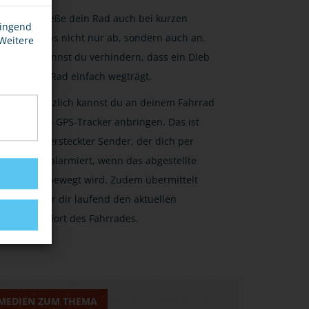
Schließe dein Rad auch bei kurzen
wingend
Stopps nicht nur ab, sondern auch an.
 Weitere
So kannst du verhindern, dass ein Dieb
dein Rad einfach wegträgt.
Zusätzlich kannst du an deinem Fahrrad
einen GPS-Tracker anbringen. Das ist
ein versteckter Sender, der dich per
SMS alarmiert, wenn das abgestellte
Rad bewegt wird. Zudem übermittelt
dieser dir laufend den aktuellen
Standort des Fahrrades.
MEDIEN ZUM THEMA