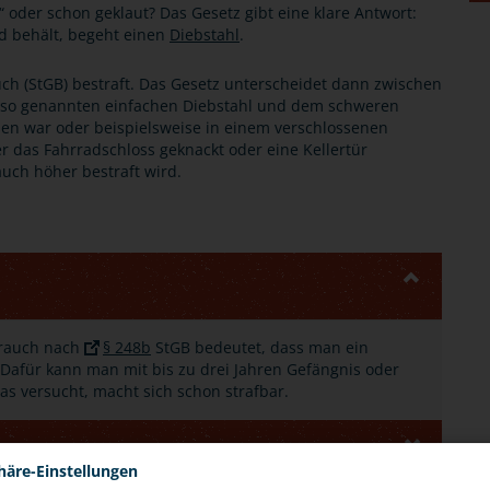
 oder schon geklaut? Das Gesetz gibt eine klare Antwort:
d behält, begeht einen
Diebstahl
.
ch (StGB) bestraft. Das Gesetz unterscheidet dann zwischen
so genannten einfachen Diebstahl und dem schweren
sen war oder beispielsweise in einem verschlossenen
r das Fahrradschloss geknackt oder eine Kellertür
auch höher bestraft wird.
brauch nach
§ 248b
StGB bedeutet, dass man ein
 Dafür kann man mit bis zu drei Jahren Gefängnis oder
as versucht, macht sich schon strafbar.
häre-Einstellungen