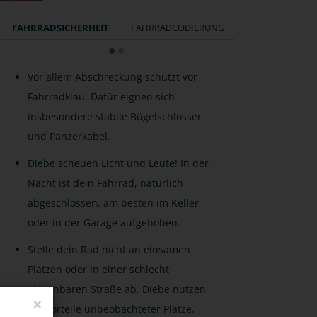
FAHRRADSICHERHEIT
FAHRRADCODIERUNG
Vor allem Abschreckung schützt vor
Fahrradklau. Dafür eignen sich
insbesondere stabile Bügelschlösser
und Panzerkabel.
Diebe scheuen Licht und Leute! In der
Nacht ist dein Fahrrad, natürlich
abgeschlossen, am besten im Keller
oder in der Garage aufgehoben.
Stelle dein Rad nicht an einsamen
Plätzen oder in einer schlecht
einsehbaren Straße ab. Diebe nutzen
×
die Vorteile unbeobachteter Plätze.