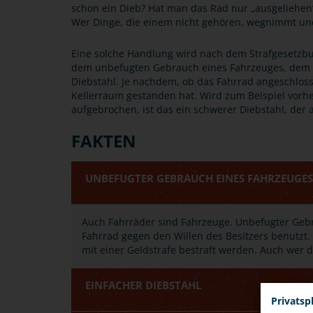
schon ein Dieb? Hat man das Rad nur „ausgeliehen“
Wer Dinge, die einem nicht gehören, wegnimmt un
Eine solche Handlung wird nach dem Strafgesetzbu
dem unbefugten Gebrauch eines Fahrzeuges, dem 
Diebstahl. Je nachdem, ob das Fahrrad angeschlos
Kellerraum gestanden hat. Wird zum Beispiel vorhe
aufgebrochen, ist das ein schwerer Diebstahl, der 
FAKTEN
UNBEFUGTER GEBRAUCH EINES FAHRZEUGES
Auch Fahrräder sind Fahrzeuge. Unbefugter Ge
Fahrrad gegen den Willen des Besitzers benutzt.
mit einer Geldstrafe bestraft werden. Auch wer d
EINFACHER DIEBSTAHL
Privatsp