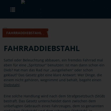
Skip to main content
Toggle navigation
FAHRRADDIEBSTAHL
FAHRRADDIEBSTAHL
Sattel oder Beleuchtung abbauen, ein fremdes Fahrrad mal
eben für eine „Spritztour“ benutzen: Ist man dann schon ein
Dieb? Hat man das Rad nur „ausgeliehen“ oder schon
geklaut? Das Gesetz gibt eine klare Antwort: Wer Dinge, die
einem nicht gehören, wegnimmt und behält, begeht einen
Diebstahl
.
Eine solche Handlung wird nach dem Strafgesetzbuch (StGB)
bestraft. Das Gesetz unterscheidet dann zwischen dem
unbefugten Gebrauch eines Fahrzeuges, dem so genannten
einfachen Diebstahl und dem schweren Diebstahl. Je