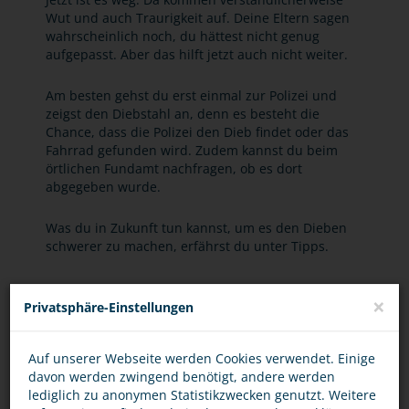
Wut und auch Traurigkeit auf. Deine Eltern sagen
wahrscheinlich noch, du hättest nicht genug
aufgepasst. Aber das hilft jetzt auch nicht weiter.
Am besten gehst du erst einmal zur Polizei und
zeigst den Diebstahl an, denn es besteht die
Chance, dass die Polizei den Dieb findet oder das
Fahrrad gefunden wird. Zudem kannst du beim
örtlichen Fundamt nachfragen, ob es dort
abgegeben wurde.
Was du in Zukunft tun kannst, um es den Dieben
schwerer zu machen, erfährst du unter Tipps.
×
Privatsphäre-Einstellungen
BEWERTUNG
Auf unserer Webseite werden Cookies verwendet. Einige
davon werden zwingend benötigt, andere werden
lediglich zu anonymen Statistikzwecken genutzt. Weitere