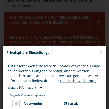
eine Ware oder einen Gegenstand ohne zu bezahlen
mitzunehmen.
WAS IST, WENN ICH EINEN FREUND SEHE, DER
EINEN LADENDIEBSTAHL BEGEHT?
BEGEHE ICH EINEN DIEBSTAHL, WENN MIR KINDER
ETWAS UNAUFFÄLLIG IN DIE TASCHE STECKEN UND
ICH DAVON NICHTS MITBEKOMME?
×
Privatsphäre-Einstellungen
BEWERTUNG
Auf unserer Webseite werden Cookies verwendet. Einige
davon werden zwingend benötigt, andere werden
lediglich zu anonymen Statistikzwecken genutzt. Weitere
Informationen findest du in der
Datenschutzerklärung
.
Weitere Informationen
DIESEN ARTIKEL ...
Folgende Cookies akzeptieren
Notwendig
Statistik