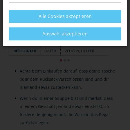
Alle Cookies akzeptieren
Auswahl akzeptieren
TIPPS
BETEILIGTER
TÄTER
ZEUGEN, HELFER
Achte beim Einkaufen darauf, dass deine Tasche
oder dein Rucksack verschlossen sind und dir
niemand etwas zustecken kann.
Wenn du in einer Gruppe bist und merkst, dass
in einem Geschäft jemand etwas einsteckt, so
fordere denjenigen auf, die Ware in das Regal
zurückzulegen.