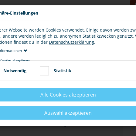
häre-Einstellungen
erer Webseite werden Cookies verwendet. Einige davon werden z
kst, dass einer von ihnen in einem Geschäft etwas
t, andere werden lediglich zu anonymen Statistikzwecken genutzt.
 Regal zurückzulegen, um ihm und dir viel Ärger zu
tionen findest du in der
Datenschutzerklärung
.
re dich von ihm und verlasse den Laden, um nicht
nformationen
 Cookies akzeptieren
Notwendig
Statistik
Alle Cookies akzeptieren
CKTE WARE WIEDER IN DAS WARENREGAL
TET?
Auswahl akzeptieren
ersuch, eine Ware oder einen Gegenstand ohne zu