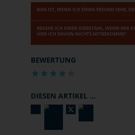
WAS IST, WENN ICH EINEN FREUND SEHE, D
BEGEHE ICH EINEN DIEBSTAHL, WENN MIR K
UND ICH DAVON NICHTS MITBEKOMME?
BEWERTUNG
DIESEN ARTIKEL ...