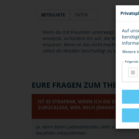
Privatsp
BETEILIGTE
TÄTER
Auf uns
Wenn du mit Freunden unterwegs bist und mer
benötig
einsteckt, so fordere ihn auf, die Ware in das
Informa
ersparen. Wenn er das nicht macht, distanzie
selbst als Mittäter beschuldigt zu werden.
Weitere I
Folgende
EURE FRAGEN ZUM THEMA
IST ES STRAFBAR, WENN ICH DIE EINGESTE
ZURÜCKLEGE, WEIL MICH JEMAND BEOBACH
Ja, denn beim Ladendiebstahl zählt schon der V
bezahlen mitzunehmen.