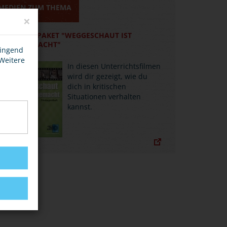
MEDIEN ZUM THEMA
×
MEDIENPAKET "WEGGESCHAUT IST
MITGEMACHT"
wingend
 Weitere
In diesen Unterrichtsfilmen
wird dir gezeigt, wie du
dich in kritischen
Situationen verhalten
kannst.