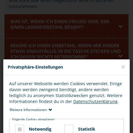
eine Ware oder einen Gegenstand ohne zu bezahlen
mitzunehmen.
WAS IST, WENN ICH EINEN FREUND SEHE, DER
EINEN LADENDIEBSTAHL BEGEHT?
BEGEHE ICH EINEN DIEBSTAHL, WENN MIR KINDER
ETWAS UNAUFFÄLLIG IN DIE TASCHE STECKEN UND
ICH DAVON NICHTS MITBEKOMME?
×
Privatsphäre-Einstellungen
BEWERTUNG
Auf unserer Webseite werden Cookies verwendet. Einige
davon werden zwingend benötigt, andere werden
lediglich zu anonymen Statistikzwecken genutzt. Weitere
Informationen findest du in der
Datenschutzerklärung
.
Weitere Informationen
DIESEN ARTIKEL ...
Folgende Cookies akzeptieren
Notwendig
Statistik