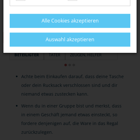
Alle Cookies akzeptieren
TIPPS
Auswahl akzeptieren
BETEILIGTER
TÄTER
ZEUGEN, HELFER
Achte beim Einkaufen darauf, dass deine Tasche
oder dein Rucksack verschlossen sind und dir
niemand etwas zustecken kann.
Wenn du in einer Gruppe bist und merkst, dass
in einem Geschäft jemand etwas einsteckt, so
fordere denjenigen auf, die Ware in das Regal
zurückzulegen.