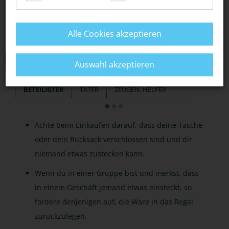
Alle Cookies akzeptieren
TIPPS
Auswahl akzeptieren
BETEILIGTER
TÄTER
ZEUGEN, HELFER
Achte beim Einkaufen darauf, dass deine Tasche
oder dein Rucksack verschlossen sind und dir
niemand etwas zustecken kann.
Wenn du in einer Gruppe bist und merkst, dass
in einem Geschäft jemand etwas einsteckt, so
fordere denjenigen auf, die Ware in das Regal
zurückzulegen.