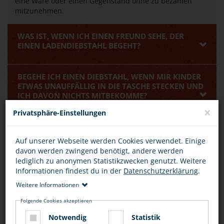
eine Ware oder einen Gegenstand ohne zu bezahlen
mitzunehmen.
WAS IST, WENN ICH EINEN FREUND SEHE, DER
EINEN LADENDIEBSTAHL BEGEHT?
BEGEHE ICH EINEN DIEBSTAHL, WENN MIR KINDER
ETWAS UNAUFFÄLLIG IN DIE TASCHE STECKEN UND
ICH DAVON NICHTS MITBEKOMME?
×
Privatsphäre-Einstellungen
BEWERTUNG
Auf unserer Webseite werden Cookies verwendet. Einige
davon werden zwingend benötigt, andere werden
lediglich zu anonymen Statistikzwecken genutzt. Weitere
Informationen findest du in der
Datenschutzerklärung
.
Weitere Informationen
DIESEN ARTIKEL ...
Folgende Cookies akzeptieren
Notwendig
Statistik