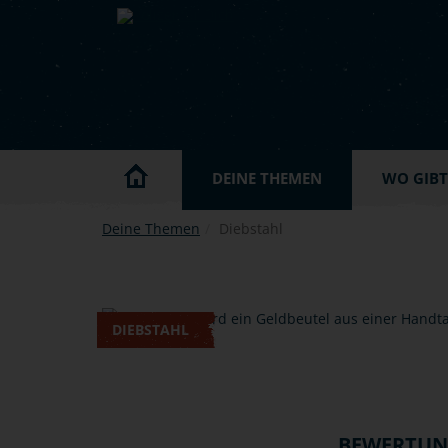
Skip to main content
DEINE THEMEN
WO GIBT'
Deine Themen
Diebstahl
DIEBSTAHL
BEWERTU