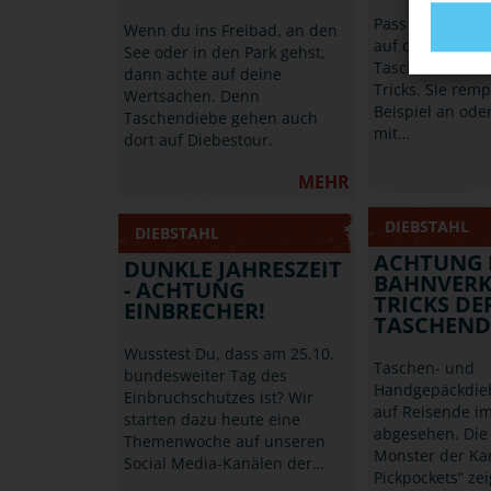
Pass auch beim 
Wenn du ins Freibad, an den
auf deine Werts
See oder in den Park gehst,
Taschendiebe k
dann achte auf deine
Tricks. Sie rem
Wertsachen. Denn
Beispiel an od
Taschendiebe gehen auch
mit…
dort auf Diebestour.
MEHR
DIEBSTAHL
DIEBSTAHL
ACHTUNG 
DUNKLE JAHRESZEIT
BAHNVERK
- ACHTUNG
TRICKS DE
EINBRECHER!
TASCHEND
Wusstest Du, dass am 25.10.
Taschen- und
bundesweiter Tag des
Handgepäckdie
Einbruchschutzes ist? Wir
auf Reisende i
starten dazu heute eine
abgesehen. Die
Themenwoche auf unseren
Monster der Ka
Social Media-Kanälen der…
Pickpockets“ ze