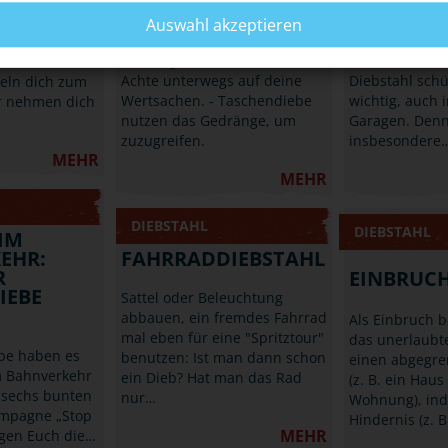
TASCHENDIEBEN
UND GAR
Public Viewing
Auswahl akzeptieren
Gehst Du auch gerne auf
Du kannst Dei
achen auf.
Frühlings- und Volksfeste?
den einfachste
ennen viele
Achte unterwegs auf deine
Diebstahl schü
peln dich zum
Wertsachen. - Taschendiebe
wichtig, auch 
er nehmen dich
nutzen das Gedränge, um
Garagen. Denn
zuzugreifen.
insbesondere
MEHR
MEHR
DIEBSTAHL
DIEBSTAHL
IM
EHR:
FAHRRADDIEBSTAHL
R
EINBRUC
IEBE
Sattel oder Beleuchtung
abbauen, ein fremdes Fahrrad
Als Einbruch 
mal eben für eine "Spritztour"
das unerlaubte
be haben es
benutzen: Ist man dann schon
einen abgegre
m Bahnverkehr
ein Dieb? Hat man das Rad
(z. B. ein Haus
 sechs bunten
nur…
Wohnung), in
mpagne „Stop
Hindernis (z. 
MEHR
igen Euch die…