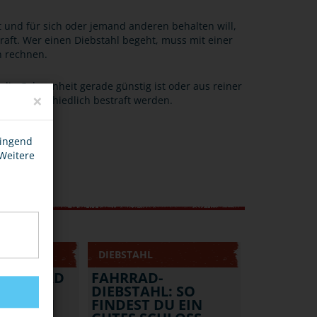
d für sich oder jemand anderen behalten will,
raft. Wer einen Diebstahl begeht, muss mit einer
n rechnen.
, die Gelegenheit gerade günstig ist oder aus reiner
×
die unterschiedlich bestraft werden.
wingend
 Weitere
DIEBSTAHL
DEIN RAD
FAHRRAD-
STAHL -
DIEBSTAHL: SO
KELLERN
FINDEST DU EIN