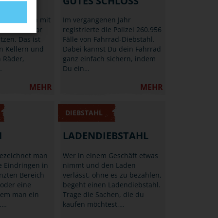
AGEN
GUTES SCHLOSS
n Rad schon mit
Im vergangenen Jahr
n Mitteln vor
registrierte die Polizei 260.956
tzen. Das ist
Fälle von Fahrrad-Diebstahl.
in Kellern und
Dabei kannst Du dein Fahrrad
 Räder,
ganz einfach sichern, indem
…
Du ein…
MEHR
MEHR
DIEBSTAHL
H
LADENDIEBSTAHL
bezeichnet man
Wer in einem Geschäft etwas
 Eindringen in
nimmt und den Laden
nzten Bereich
verlässt, ohne es zu bezahlen,
 oder eine
begeht einen Ladendiebstahl.
dem man ein
Trage die Sachen, die du
B.…
kaufen möchtest,…