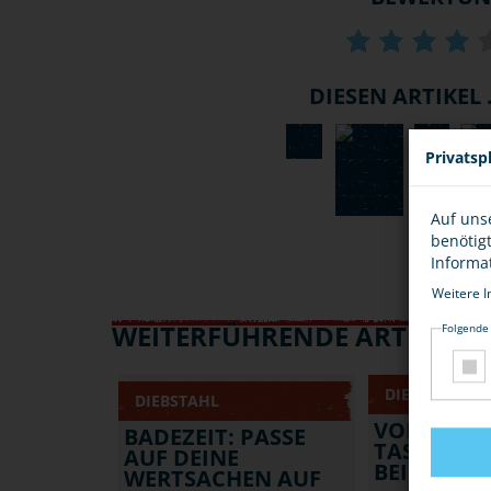
DIESEN ARTIKEL .
Privatsp
Auf uns
benötig
Informa
Weitere I
WEITERFÜHRENDE ARTIKEL
Folgende
DIEBSTAHL
DIEBSTAHL
VORSICHT
BADEZEIT: PASSE
TASCHEND
AUF DEINE
BEI PUBLI
WERTSACHEN AUF