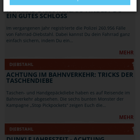
FAHRRAD-DIEBSTAHL: SO FINDEST DU
EIN GUTES SCHLOSS
Im vergangenen Jahr registrierte die Polizei 260.956 Fälle
von Fahrrad-Diebstahl. Dabei kannst Du dein Fahrrad ganz
einfach sichern, indem Du ein…
MEHR
DIEBSTAHL
ACHTUNG IM BAHNVERKEHR: TRICKS DER
TASCHENDIEBE
Taschen- und Handgepäckdiebe haben es auf Reisende im
Bahnverkehr abgesehen. Die sechs bunten Monster der
Kampagne „Stop Pickpockets“ zeigen Euch die…
MEHR
DIEBSTAHL
DUNKLE JAHRESZEIT - ACHTUNG