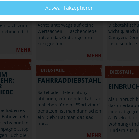
TASCHENDIEBEN
UND GAR
Public Viewing
Auswahl akzeptieren
Gehst Du auch gerne auf
Du kannst Dei
achen auf.
Frühlings- und Volksfeste?
den einfachste
ennen viele
Achte unterwegs auf deine
Diebstahl schü
peln dich zum
Wertsachen. - Taschendiebe
wichtig, auch 
er nehmen dich
nutzen das Gedränge, um
Garagen. Denn
zuzugreifen.
insbesondere
MEHR
MEHR
DIEBSTAHL
DIEBSTAHL
IM
EHR:
FAHRRADDIEBSTAHL
R
EINBRUC
IEBE
Sattel oder Beleuchtung
abbauen, ein fremdes Fahrrad
Als Einbruch 
mal eben für eine "Spritztour"
das unerlaubte
be haben es
benutzen: Ist man dann schon
einen abgegre
m Bahnverkehr
ein Dieb? Hat man das Rad
(z. B. ein Haus
 sechs bunten
nur…
Wohnung), in
mpagne „Stop
Hindernis (z. 
MEHR
igen Euch die…