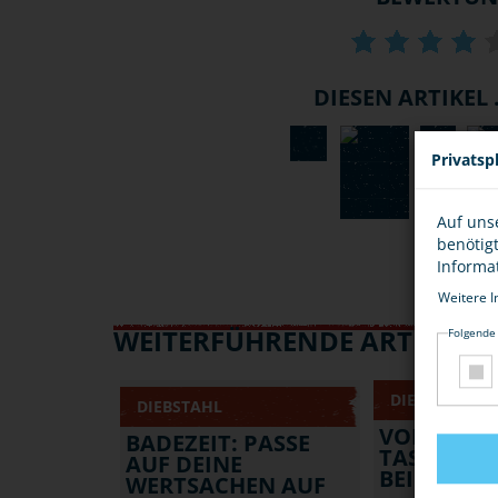
DIESEN ARTIKEL .
Privatsp
Auf uns
benötig
Informa
Weitere I
WEITERFÜHRENDE ARTIKEL
Folgende
DIEBSTAHL
DIEBSTAHL
VORSICHT
BADEZEIT: PASSE
TASCHEND
AUF DEINE
BEI PUBLI
WERTSACHEN AUF