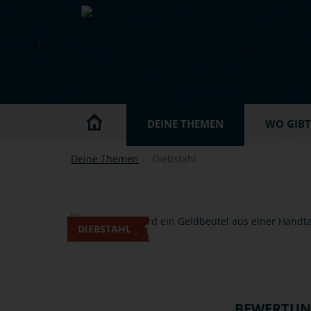
Skip to main content
DEINE THEMEN
WO GIBT'
Deine Themen
Diebstahl
DIEBSTAHL
BEWERTU