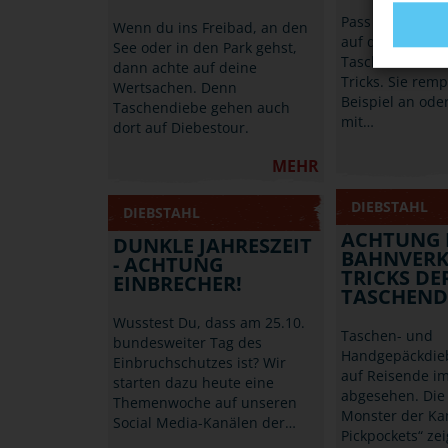
Pass auch beim 
Wenn du ins Freibad, an den
auf deine Werts
See oder in den Park gehst,
Taschendiebe k
dann achte auf deine
Tricks. Sie rem
Wertsachen. Denn
Beispiel an od
Taschendiebe gehen auch
mit…
dort auf Diebestour.
MEHR
DIEBSTAHL
DIEBSTAHL
ACHTUNG 
DUNKLE JAHRESZEIT
BAHNVERK
- ACHTUNG
TRICKS DE
EINBRECHER!
TASCHEND
Wusstest Du, dass am 25.10.
Taschen- und
bundesweiter Tag des
Handgepäckdie
Einbruchschutzes ist? Wir
auf Reisende i
starten dazu heute eine
abgesehen. Die
Themenwoche auf unseren
Monster der Ka
Social Media-Kanälen der…
Pickpockets“ ze