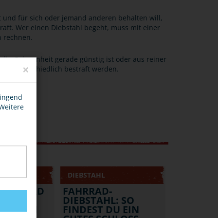
d für sich oder jemand anderen behalten will,
raft. Wer einen Diebstahl begeht, muss mit einer
n rechnen.
, die Gelegenheit gerade günstig ist oder aus reiner
×
die unterschiedlich bestraft werden.
wingend
 Weitere
DIEBSTAHL
DEIN RAD
FAHRRAD-
STAHL -
DIEBSTAHL: SO
KELLERN
FINDEST DU EIN