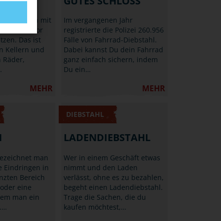
AGEN
GUTES SCHLOSS
n Rad schon mit
Im vergangenen Jahr
n Mitteln vor
registrierte die Polizei 260.956
tzen. Das ist
Fälle von Fahrrad-Diebstahl.
in Kellern und
Dabei kannst Du dein Fahrrad
 Räder,
ganz einfach sichern, indem
…
Du ein…
MEHR
MEHR
DIEBSTAHL
H
LADENDIEBSTAHL
bezeichnet man
Wer in einem Geschäft etwas
 Eindringen in
nimmt und den Laden
nzten Bereich
verlässt, ohne es zu bezahlen,
 oder eine
begeht einen Ladendiebstahl.
dem man ein
Trage die Sachen, die du
B.…
kaufen möchtest,…