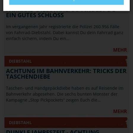
FAHRRAD-DIEBSTAHL: SO FINDEST DU
EIN GUTES SCHLOSS
Im vergangenen Jahr registrierte die Polizei 260.956 Fälle
von Fahrrad-Diebstahl. Dabei kannst Du dein Fahrrad ganz
einfach sichern, indem Du ein…
MEHR
DIEBSTAHL
ACHTUNG IM BAHNVERKEHR: TRICKS DER
TASCHENDIEBE
Taschen- und Handgepäckdiebe haben es auf Reisende im
Bahnverkehr abgesehen. Die sechs bunten Monster der
Kampagne „Stop Pickpockets“ zeigen Euch die…
MEHR
DIEBSTAHL
DUNKLE JAHRESZEIT - ACHTUNG