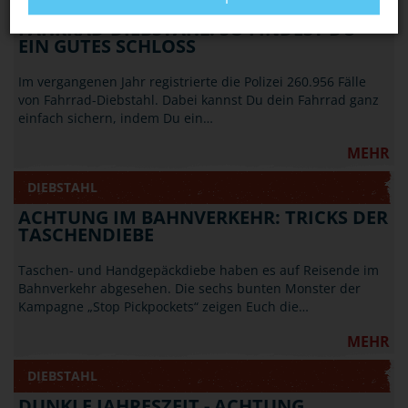
FAHRRAD-DIEBSTAHL: SO FINDEST DU
EIN GUTES SCHLOSS
Im vergangenen Jahr registrierte die Polizei 260.956 Fälle
von Fahrrad-Diebstahl. Dabei kannst Du dein Fahrrad ganz
einfach sichern, indem Du ein…
MEHR
DIEBSTAHL
ACHTUNG IM BAHNVERKEHR: TRICKS DER
TASCHENDIEBE
Taschen- und Handgepäckdiebe haben es auf Reisende im
Bahnverkehr abgesehen. Die sechs bunten Monster der
Kampagne „Stop Pickpockets“ zeigen Euch die…
MEHR
DIEBSTAHL
DUNKLE JAHRESZEIT - ACHTUNG