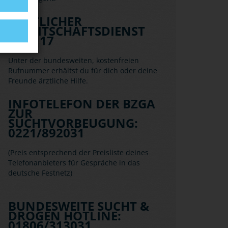
ÄRZTLICHER
BEREITSCHAFTSDIENST
116 117
Unter der bundesweiten, kostenfreien
Rufnummer erhältst du für dich oder deine
Freunde ärztliche Hilfe.
INFOTELEFON DER BZGA
ZUR
SUCHTVORBEUGUNG:
0221/892031
(Preis entsprechend der Preisliste deines
Telefonanbieters für Gespräche in das
deutsche Festnetz)
BUNDESWEITE SUCHT &
DROGEN HOTLINE:
01806/313031