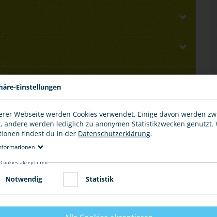
häre-Einstellungen
erer Webseite werden Cookies verwendet. Einige davon werden z
t, andere werden lediglich zu anonymen Statistikzwecken genutzt.
tionen findest du in der
Datenschutzerklärung
.
E
nformationen
 Cookies akzeptieren
Notwendig
Statistik
FREUNDE UND FAMILIE
tigungen der optischen und akustischen
ntrationsvermögens. Das Zeitgefühl geht verloren.