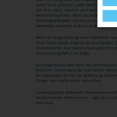
Daher ist es verboten, unter dem Einfluss von
nur dich selbst, sondern auch deine Freunde, 
Verkehrsteilnehmer. Wenn du unter Drogenein
Ordnungswidrigkeit und musst eine Geldbuße 
Fahrverbot zwischen einem und drei Monaten
Wenn du drogenbedingt einen Fahrfehler mac
einen Unfall baust, begehst du eine Straftat.
Strafverfahren, eine Führerscheinsperre bis 
Untersuchung (MPU) zur Folge.
Ein Drogenkonsument kann die Fahrerlaubnis 
teilnimmt. Selbst wenn du noch keinen Führer
Verzögerungen bis hin zur Ablehnung kommen
Drogen kann dafür schon ausreichen.
Unabhängig von geltenden Grenzwerten empfieh
Straßenverkehr teilzunehmen – egal ob zu Fuß
dem Auto.