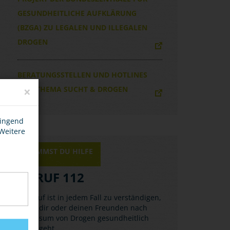
GESUNDHEITLICHE AUFKLÄRUNG
(BZGA) ZU LEGALEN UND ILLEGALEN
DROGEN
BERATUNGSSTELLEN UND HOTLINES
×
ZUM THEMA SUCHT & DROGEN
wingend
 Weitere
HIER BEKOMMST DU HILFE
NOTRUF 112
Der Notruf ist in jedem Fall zu verständigen,
wenn es dir oder deinen Freunden nach
dem Konsum von Drogen gesundheitlich
schlecht geht.