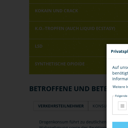
KOKAIN UND CRACK
K.O.-TROPFEN (AUCH LIQUID ECSTASY)
LSD
Privatsp
SYNTHETISCHE OPIOIDE
Auf uns
benötig
Informa
BETROFFENE UND BETEILIGT
Weitere I
Folgende
VERKEHRSTEILNEHMER
KONSUMENTEN
Drogenkonsum führt zu deutlichen Beeinträch
Wahrnehmung sowie des Reaktions- und Konze