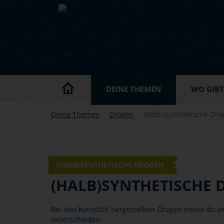
Skip to main content
DEINE THEMEN
WO GIBT'
Deine Themen
Drogen
(Halb-)synthetische Dro
© Canva
(HALB)SYNTHETISCHE DROGEN
(HALB)SYNTHETISCHE
Bei den künstlich hergestellten Drogen musst du 
unterscheiden.