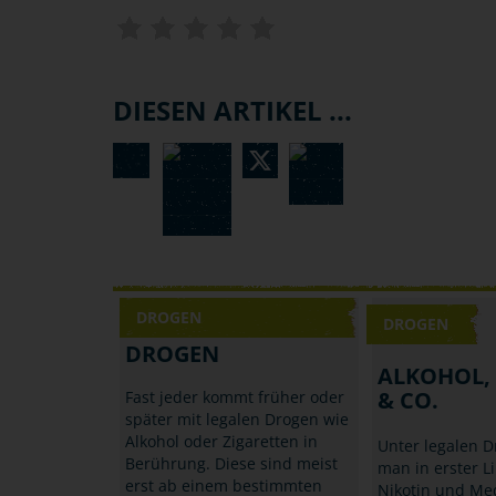
DIESEN ARTIKEL ...
DROGEN
DROGEN
DROGEN
ALKOHOL,
& CO.
Fast jeder kommt früher oder
später mit legalen Drogen wie
Alkohol oder Zigaretten in
Unter legalen D
Berührung. Diese sind meist
man in erster Li
erst ab einem bestimmten
Nikotin und Me