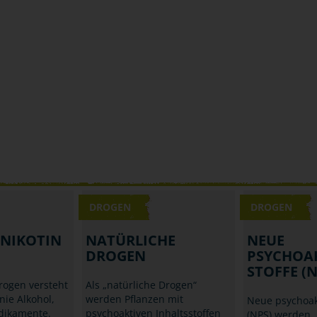
DROGEN
DROGEN
 NIKOTIN
NATÜRLICHE
NEUE
DROGEN
PSYCHOA
STOFFE (N
rogen versteht
Als „natürliche Drogen“
nie Alkohol,
werden Pflanzen mit
Neue psychoakt
dikamente.
psychoaktiven Inhaltsstoffen
(NPS) werden