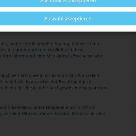
Alle Cookies akzeptieren
 Drogen ein Fahrzeug zu führen. Du gefährdest nicht
die bei dir im Auto mitfahren, und alle anderen
fluss am Straßenverkehr teilnimmst, begehst du eine
Auswahl akzeptieren
bis zu 1.500 Euro zahlen. Außerdem erhältst du ein
.
hst, andere Verkehrsteilnehmer gefährdest oder
 Dies hat unter anderem ein Bußgeld- bzw.
zu fünf Jahren und eine Medizinisch-Psychologische
auch verlieren, wenn er nicht am Straßenverkehr
schein hast, kann es bei der Beantragung zu
. Allein der Besitz oder nachgewiesene Konsum von
lt die Polizei, unter Drogeneinfluss nicht am
, mit dem Fahrrad, dem E-Scooter, Motorroller oder