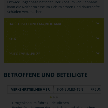
Entwicklungsphase befindet. Der Konsum von Cannabis
kann die Reifeprozesse im Gehirn stören und dauerhafte
Schäden verursachen.
HASCHISCH UND MARIHUANA
KHAT
PSILOCYBIN-PILZE
BETROFFENE UND BETEILIGTE
VERKEHRSTEILNEHMER
KONSUMENTEN
FREUNDE 
Drogenkonsum führt zu deutlichen
Beeinträchtigungen der optischen und akustischen