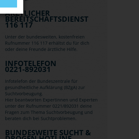
ÄRZTLICHER
BEREITSCHAFTSDIENST
116 117
Unter der bundesweiten, kostenfreien
Rufnummer 116 117 erhältst du für dich
oder deine Freunde ärztliche Hilfe.
INFOTELEFON
0221-892031
Infotelefon der Bundeszentrale für
gesundheitliche Aufklärung (BZgA) zur
Suchtvorbeugung.
Hier beantworten Expertinnen und Experten
unter der Rufnummer 0221/892031 deine
Fragen zum Thema Suchtvorbeugung und
beraten dich bei Suchtproblemen.
BUNDESWEITE SUCHT &
DROGEN HOTLINE