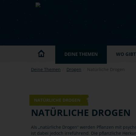
Skip to main content
DEINE THEMEN
WO GIBT'
Deine Themen
Drogen
Natürliche Drogen
© Canva
NATÜRLICHE DROGEN
NATÜRLICHE DROGEN
Als „natürliche Drogen“ werden Pflanzen mit psycho
ist dabei jedoch irreführend. Die pflanzliche Herku