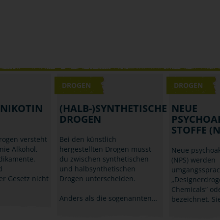
DROGEN
DROGEN
 NIKOTIN
(HALB-)SYNTHETISCHE
NEUE
DROGEN
PSYCHOA
STOFFE (N
rogen versteht
Bei den künstlich
nie Alkohol,
hergestellten Drogen musst
Neue psychoakt
dikamente.
du zwischen synthetischen
(NPS) werden
d
und halbsynthetischen
umgangssprach
er Gesetz nicht
Drogen unterscheiden.
„Designerdrog
Chemicals“ ode
Anders als die sogenannten…
bezeichnet. S