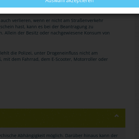
Auswahl akzeptieren
zu fünf Jahren und eine Medizinisch-Psychologische
auch verlieren, wenn er nicht am Straßenverkehr
schein hast, kann es bei der Beantragung zu
. Allein der Besitz oder nachgewiesene Konsum von
lt die Polizei, unter Drogeneinfluss nicht am
, mit dem Fahrrad, dem E-Scooter, Motorroller oder
ychische Abhängigkeit möglich. Darüber hinaus kann der