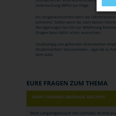
Strafverfahren, eine Führerscheinsperre bis 
Untersuchung (MPU) zur Folge.
Ein Drogenkonsument kann die Fahrerlaubnis 
teilnimmt. Selbst wenn du noch keinen Führer
Verzögerungen bis hin zur Ablehnung kommen
Drogen kann dafür schon ausreichen.
Unabhängig von geltenden Grenzwerten empfieh
Straßenverkehr teilzunehmen – egal ob zu Fuß
dem Auto.
EURE FRAGEN ZUM THEMA
KANN CANNABIS ABHÄNGIG MACHEN?
Beim Langzeitgebrauch von Cannabis ist eine ps