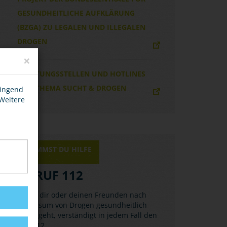
GESUNDHEITLICHE AUFKLÄRUNG
(BZGA) ZU LEGALEN UND ILLEGALEN
DROGEN
×
BERATUNGSSTELLEN UND HOTLINES
ZUM THEMA SUCHT & DROGEN
wingend
 Weitere
HIER BEKOMMST DU HILFE
NOTRUF 112
Wenn es dir oder deinen Freunden nach
dem Konsum von Drogen gesundheitlich
schlecht geht, verständigt in jedem Fall den
Notruf 112.