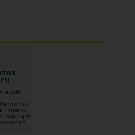
KTIVE
PS)
ive Stoffe
lich auch als
e“, „Research
r „Legal Highs“
ie werden mit…