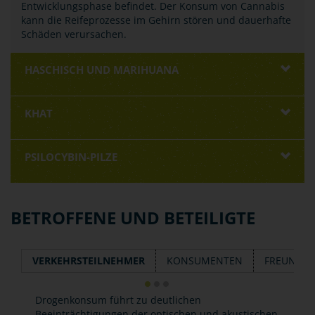
Entwicklungsphase befindet. Der Konsum von Cannabis
kann die Reifeprozesse im Gehirn stören und dauerhafte
Schäden verursachen.
HASCHISCH UND MARIHUANA
KHAT
PSILOCYBIN-PILZE
BETROFFENE UND BETEILIGTE
VERKEHRSTEILNEHMER
KONSUMENTEN
FREUNDE 
Drogenkonsum führt zu deutlichen
Beeinträchtigungen der optischen und akustischen